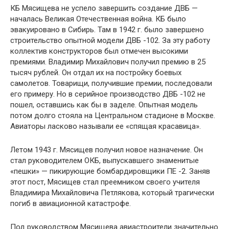
КБ Мясищева не успело завершить создание ДВБ —
началась Великая Отечественная война. КБ было
эвакуировано в Сибирь. Там в 1942 г. было завершено
строительство опытной модели ДВБ -102. За эту работу
коллектив конструкторов был отмечен высокими
премиями. Владимир Михайлович получил премию в 25
тысяч рублей. Он отдал их на постройку боевых
самолетов. Товарищи, получившие премии, последовали
его примеру. Но в серийное производство ДВБ -102 не
пошел, оставшись как бы в заделе. Опытная модель
потом долго стояла на Центральном стадионе в Москве.
Авиаторы ласково называли ее «спящая красавица».
Летом 1943 г. Мясищев получил новое назначение. Он
стал руководителем ОКБ, выпускавшего знаменитые
«пешки» — пикирующие бомбардировщики ПЕ -2. Заняв
этот пост, Мясищев стал преемником своего учителя
Владимира Михайловича Петлякова, который трагически
погиб в авиационной катастрофе.
Под руководством Мясищева авиастроители значительно