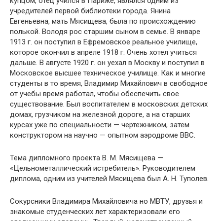
купцом, отец учился в Париже, являлся одним из
учредителей первой библиотеки города. Янина
Евгеньевна, мать Мясищева, была по происхождению
полькой. Володя рос старшим сыном в семье. В январе
1913 г. он поступил в Ефремовское реальное училище,
которое окончил в апреле 1918 г. Очень хотел учиться
дальше. В августе 1920 г. он уехал в Москву и поступил в
Московское высшее техническое училище. Как и многие
студенты в то время, Владимир Михайлович в свободное
от учебы время работал, чтобы обеспечить свое
существование. Был воспитателем в московских детских
домах, грузчиком на железной дороге, а на старших
курсах уже по специальности — чертежником, затем
конструктором на научно — опытном аэродроме ВВС.
Тема дипломного проекта В. М. Мясищева —
«Цельнометаллический истребитель». Руководителем
диплома, одним из учителей Мясищева был А. Н. Туполев.
Сокурсники Владимира Михайловича но МВТУ, друзья и
знакомые студенческих лет характеризовали его