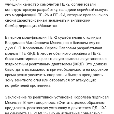
улучшили качество самолетов ПЕ -2, организовали
конструкторскую разработку, наладили серийный выпуск
его модификаций ПЕ -26 и ПЕ -2И, которые превзошли по
своим характеристикам знаменитый английский
бомбардировщик «Москито».
В период модификации ПЕ -2 судьба вновь столкнула
Владимира Михайловича Мясищева с близким ему по
духу С. П. Королевым. Сергей Павлович разрабатывал
модель Г1Е -2РД. В хвосте обычного серийного ПЕ -2
была смонтирована ракетная ускорительная установка с
жидкостным реактивным двигателем (ЖРД). Это должно
было дать возможность при необходимости на короткое
время резко увеличить скорость и быстро преодолеть
зону зенитного огня или оторваться от атакующих
истребителей противника.
Заключение по реактивной установке Королева подписал
Мясищев. В нем говорилось: «Считать целесообразным
предъявить реактивную установку с двигателем РД -1ХЗ
на самолете ПЕ -2 № 15/185 на испытания совместно с