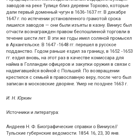
заводов на реке Тулице близ деревни Торхово, которые
дали первый доменный чугун в 1636-1637 гг. В декабре
1647 г. по истечении установленного грамотой срока
лишился заводов — они были изъяты в казну. Виниус был
отчасти вознагражден правом беспошлинной торговли в
течение шести лет. В эти же годы имел соляной промысел
в Архангельске. В 1647 -1648 гг. перешел в русское
подданство. Годом раньше ездил за границу, в 1652 -1653
гг. ездил вновь, на этот раз в качестве комиссара для
найма в Голландии офицеров и закупки оружия в связи с
надвигавшейся войной с Польшей. По возвращении
крестился с семьей в православную веру, после чего был
записан в московские дворяне. Умер не позднее 1663 г.
И. Н. Юркин
Источники и литература:
Андреев Н. Ф. Биографические справки о Виниусе//
Тульские губернские ведомости. 1854. 16, 23, 30 янв.