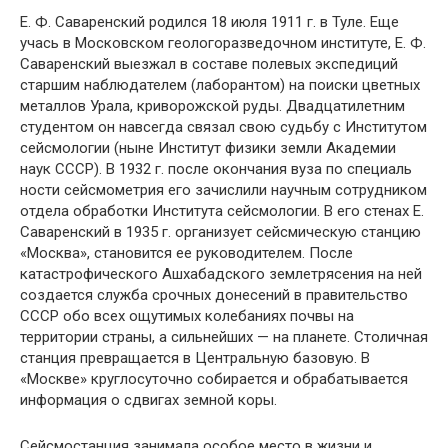
Е. Ф. Саваренский родился 18 июля 1911 г. в Туле. Еще
учась в Московском геологоразведочном институте, Е. Ф.
Саваренский выезжал в составе полевых экспедиций
старшим наблюдателем (лаборантом) на поиски цветных
металлов Урала, криворожской руды. Двадцатилетним
студентом он навсегда связал свою судьбу с Институтом
сейсмологии (ныне Институт физики земли Академии
наук СССР). В 1932 г. после окончания вуза по специаль
ности сейсмометрия его зачислили научным сотрудником
отдела обработки Института сейсмологии. В его стенах Е.
Саваренский в 1935 г. организует сейсмическую станцию
«Москва», становится ее руководителем. После
катастрофического Ашхабадского землетрясения на ней
создается служба срочных донесений в правительство
СССР обо всех ощутимых колебаниях почвы на
территории страны, а сильнейших — на планете. Столичная
станция превращается в Центральную базовую. В
«Москве» круглосуточно собирается и обрабатывается
информация о сдвигах земной коры.
Сейсмостанция занимала особое место в жизни и