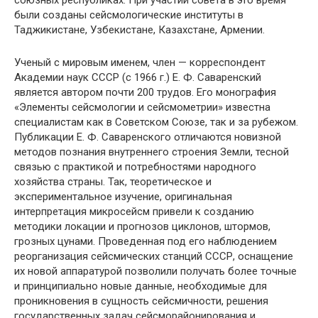
союзных республиках. При участии совета в это время
были созданы сейсмологические институты в
Таджикистане, Узбекистане, Казахстане, Армении.
Ученый с мировым именем, член — корреспондент
Академии наук СССР (с 1966 г.) Е. Ф. Саваренский
является автором почти 200 трудов. Его монография
«Элементы сейсмологии и сейсмометрии» известна
специалистам как в Советском Союзе, так и за рубежом.
Публикации Е. Ф. Саваренского отличаются новизной
методов познания внутреннего строения Земли, тесной
связью с практикой и потребностями народного
хозяйства страны. Так, теоретическое и
экспериментальное изучение, оригинальная
интерпретация микросейсм привели к созданию
методики локации и прогнозов циклонов, штормов,
грозных цунами. Проведенная под его наблюдением
реорганизация сейсмических станций СССР, оснащение
их новой аппаратурой позволили получать более точные
и принципиально новые данные, необходимые для
проникновения в сущность сейсмичности, решения
государственных задач сейсморайонирования и