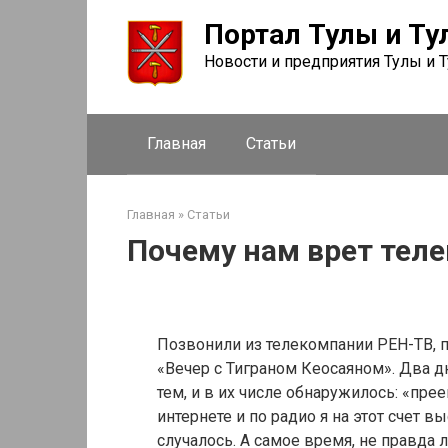
Перейти
Портал Тулы и Ту
к
контенту
Новости и предприятия Тулы и 
Главная
Статьи
Главная
»
Статьи
Почему нам врет тел
Позвонили из телекомпании РЕН-ТВ, п
«Вечер с Тиграном Кеосаяном». Два д
тем, и в их числе обнаружилось: «прее
интернете и по радио я на этот счет 
случалось. А самое время, не правда 