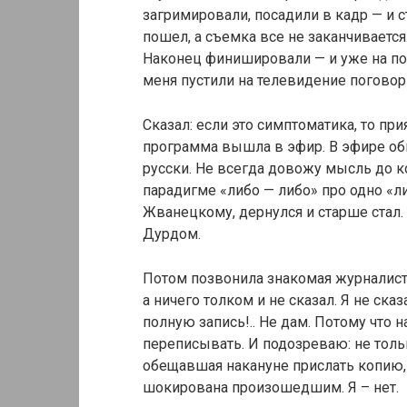
загримировали, посадили в кадр — и с
пошел, а съемка все не заканчивается. 
Наконец финишировали — и уже на пос
меня пустили на телевидение поговор
Сказал: если это симптоматика, то пр
программа вышла в эфир. В эфире обн
русски. Не всегда довожу мысль до к
парадигме «либо — либо» про одно «л
Жванецкому, дернулся и старше стал. 
Дурдом.
Потом позвонила знакомая журналистка
а ничего толком и не сказал. Я не ска
полную запись!.. Не дам. Потому что 
переписывать. И подозреваю: не толь
обещавшая накануне прислать копию,
шокирована произошедшим. Я – нет.