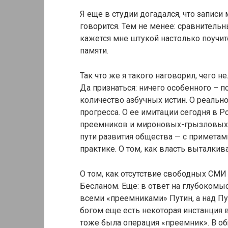
Я еще в студии догадался, что записи
говорится. Тем не менее: сравнительн
кажется мне штукой настолько поучит
памяти.
Так что же я такого наговорил, чего
Да признаться: ничего особенного – п
количество азбучных истин. О реальн
прогресса. О ее имитации сегодня в Р
преемников и мироновых-грызловых-
пути развития общества — с приметам
практике. О том, как власть выталкив
О том, как отсутствие свободных СМ
Бесланом. Еще: в ответ на глубокомы
всеми «преемниками» Путин, а над Пу
богом еще есть некоторая инстанция в 
тоже была операция «преемник». В об