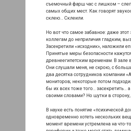
съемочный фарш час с лишком – сле
самых общих мест. Как говорят звуко
склею… Склеили.
Но вот что самое забавное: даже это
коллегам до неприличия гладким, вы
Засекретили «исходник», наложили е
Принятые меры безопасности кажутс
древнеегипетским временам. В зале в
Они слушали меня, не скрою, с больш
два десятка сотрудников компании «А
мониторов; некоторые потом подходи
бы их всех тоже того… засекретить… 
своими словами? Но шутки в сторону,
В науке есть понятие «психической д
одновременно хотеть нескольких вещ
момент времени устремлена на что-то
периферии и тоже могут стать домин