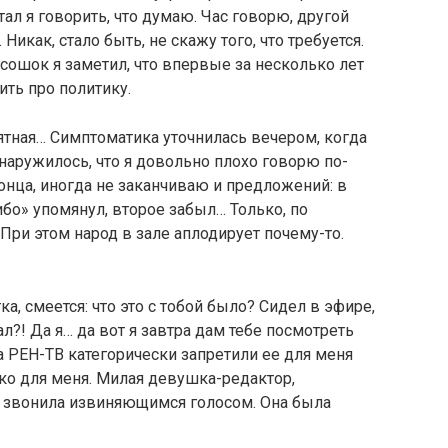
тал я говорить, что думаю. Час говорю, другой
Никак, стало быть, не скажу того, что требуется.
ошок я заметил, что впервые за несколько лет
ить про политику.
иятная… Симптоматика уточнилась вечером, когда
аружилось, что я довольно плохо говорю по-
онца, иногда не заканчиваю и предложений: в
ибо» упомянул, второе забыл… Только, по
При этом народ в зале аплодирует почему-то.
, смеется: что это с тобой было? Сидел в эфире,
зал?! Да я… да вот я завтра дам тебе посмотреть
на РЕН-ТВ категорически запретили ее для меня
ко для меня. Милая девушка-редактор,
 звонила извиняющимся голосом. Она была