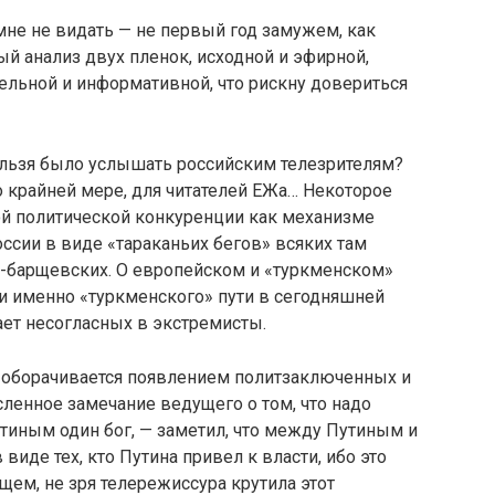
 мне не видать — не первый год замужем, как
ый анализ двух пленок, исходной и эфирной,
ельной и информативной, что рискну довериться
 нельзя было услышать российским телезрителям?
о крайней мере, для читателей ЕЖа… Некоторое
ой политической конкуренции как механизме
оссии в виде «тараканьих бегов» всяких там
барщевских. О европейском и «туркменском»
и именно «туркменского» пути в сегодняшней
ает несогласных в экстремисты.
И оборачивается появлением политзаключенных и
сленное замечание ведущего о том, что надо
тиным один бог, — заметил, что между Путиным и
виде тех, кто Путина привел к власти, ибо это
щем, не зря телережиссура крутила этот