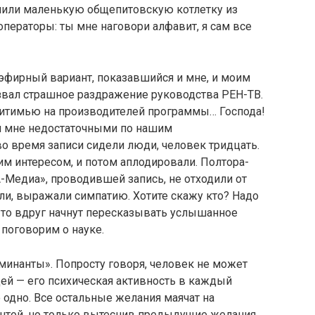
пили маленькую общепитовскую котлетку из
операторы: ты мне наговори алфавит, я сам все
т эфирный вариант, показавшийся и мне, и моим
звал страшное раздражение руководства РЕН-ТВ.
питимью на производителей программы… Господа!
я мне недостаточными по нашим
о время записи сидели люди, человек тридцать.
им интересом, и потом аплодировали. Полтора-
-Медиа», проводившей запись, не отходили от
ли, выражали симпатию. Хотите скажу кто? Надо
а то вдруг начнут пересказывать услышанное
 поговорим о науке.
оминанты». Попросту говоря, человек не может
ей — его психическая активность в каждый
 одно. Все остальные желания маячат на
антой, но только вытеснив предыдущие желания.