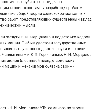
ранственных зубчатых передач по
имся поверхностям, в разработку проблем
 развитие общей теории сельскохозяйственных
ство работ, представляющих существенный вклад
технической мысли.
ли заслуги Н. И. Мерцалова в подготовке кадров
нных машин. Он был удостоен государственных
 звание заслуженного деятеля науки и техники
А. Чаплыгиным и В. П. Горячкиным, Н. И. Мерцалов
тавителей блестящей плеяды советских
рии машин и механизмов обязана своими
ость Н. И. Мерцалова//Тр. семинара по теории