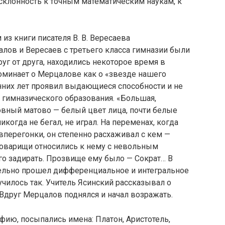
склонность к точным математическим наукам, к
из книги писателя В. В. Вересаева
лов и Вересаев с третьего класса гимназии были
уг от друга, находились некоторое время в
оминает о Мерцалове как о «звезде нашего
ранних лет проявил выдающиеся способности и не
 гимназического образования. «Большая,
овный матово — белый цвет лица, почти белые
икогда не бегал, не играл. На переменах, когда
вперегонки, он степенно расхаживал с кем —
Товарищи относились к нему с невольным
го задирать. Прозвище ему было — Сократ… В
ельно прошел дифференциальное и интегральное
лучилось так. Учитель Ясинский рассказывал о
 Вдруг Мерцалов поднялся и начал возражать.
ию, посыпались имена: Платон, Аристотель,