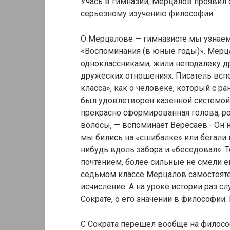
Учась в гимназии, Мерцалов проявил 
серьезному изучению философии.
О Мерцалове — гимназисте мы узнаем 
«Воспоминания (в юные годы)». Мерца
одноклассниками, жили неподалеку др
дружеских отношениях. Писатель всп
класса», как о человеке, который с 
был удовлетворен казенной системой
прекрасно сформированная голова, р
волосы, — вспоминает Вересаев.- Он н
мы бились на «сшибалке» или бегали 
нибудь вдоль забора и «беседовал». 
почтением, более сильные не смели е
седьмом классе Мерцалов самостоят
исчисление. А на уроке истории раз с
Сократе, о его значении в философии.
С Сократа перешел вообще на философ