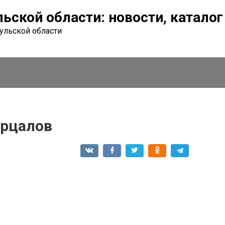
льской области: новости, катало
Тульской области
ерцалов