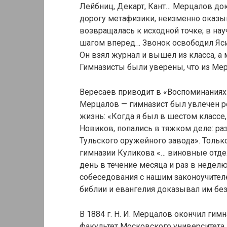
Лейбниц, Декарт, Кант… Мерцалов док
дорогу метафизики, неизменно оказы
возвращалась к исходной точке; в на
шагом вперед… Звонок освободил Ясин
Он взял журнал и вышел из класса, а
Гимназисты были уверены, что из Ме
Вересаев приводит в «Воспоминаниях»
Мерцалов — гимназист был увлечен 
жизнь: «Когда я был в шестом классе,
Новиков, попались в тяжком деле: 
Тульского оружейного завода». Тольк
гимназии Куликова «… виновные отдела
день в течение месяца и раз в неде
собеседования с нашим законоучител
библии и евангелия доказывал им б
В 1884 г. Н. И. Мерцалов окончил гим
факультет Московского университета. 