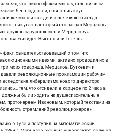
азывал, что философская мысль, становясь на
валась бесплодною и, совершив круг,
учной же мысли каждый шаг являлся всегда
ского из угла, в который его загнал Мерцалов.
 мы дружно зарукоплескали Мерцалову».
рцалова «выйдет Ньютон или Гегель».
 факт, свидетельствовавший о том, что
революционными идеями, активно проводил их в
 три моих товарища, Мерцалов, Буткевич и
раздавали революционные прокламации рабочим
о вследствие либерализма нового директора
лись… тем, что отсидели в карцере по 2 часа в
лю должны были ходить на душеспасительные
ем, протоиереем Ивановым, который текстами из
езбожность стремлений революционеров».
назию в Туле и поступил на математический
В 1888 г. Мерцалов окончил университет, получил