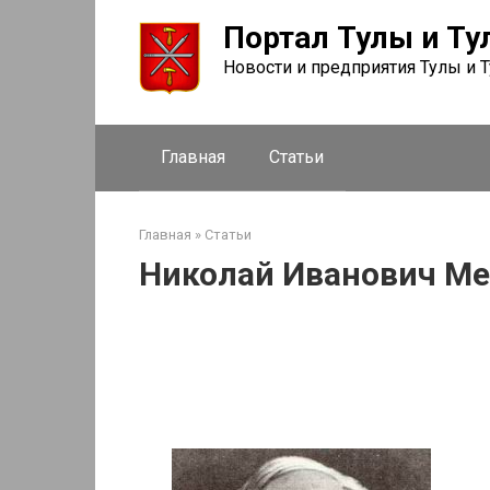
Перейти
Портал Тулы и Ту
к
контенту
Новости и предприятия Тулы и 
Главная
Статьи
Главная
»
Статьи
Николай Иванович М