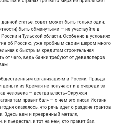
ройства в странах третьего мира не привлекает
в данной статье, совет может быть только один:
ятности) быть обманутыми — не участвуйте в
 России и Тульской области. Особенно в условиях
тив об Россию, уже пробным своим шаром много
тельная к быстрым кредитам строительная
сть от чего, ведь банки требуют от девелоперов
вам.
 общественным организациям в России. Правда
деньги из Кремля не получают и в очереди за
рав человека — всегда власть«Окружая
тана там правит бал» — о чем это писал Иоганн
годня оказалось, что речь идет о раздаче грантов
. Здесь вам и презренный металл,
и пьедестал, и тот на нем, кто правит бал.