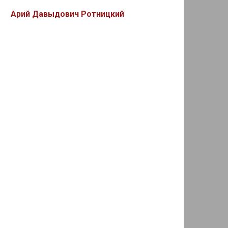
Арий Давыдович Ротницкий