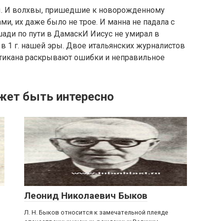
эры. И волхвы, пришедшие к новорожденному
ми, их даже было не трое. И манна не падала с
шади по пути в ДамаскИ Иисус не умирал в
я в 1 г. нашей эры. Двое итальянских журналистов
атикана раскрывают ошибки и неправильное
жет быть интересно
Леонид Николаевич Быков
Л. Н. Быков относится к замечательной плеяде