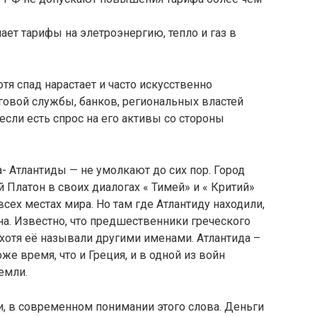
ает тарифы на элетроэнергию, тепло и газ в
отя спад нарастает и часто искусственно
оговой службы, банков, региональных властей
если есть спрос на его активы со стороны
- Атлантиды — не умолкают до сих пор. Город
 Платон в своих диалогах « Тимей» и « Критий»
сех местах мира. Но там где Атлантиду находили,
на. Известно, что предшественники греческого
 хотя её называли другими именами. Атлантида –
же время, что и Греция, и в одной из войн
емли.
и, в современном понимании этого слова. Деньги