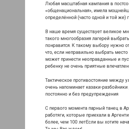
Любая масштабная кампания в постсо
«общенациональная», имела мощнейши
определённой (часто одной и той же)
В наше время существует великое мно
такого многообразия лагерей выбрать
понравится. К такому выбору нужно о
что, если неправильно выбрать место 
может принести неоправданные и пуст
ребенку не очень приятные впечатлен
Тактическое противостояние между у
очень напоминает казаки-разбойники
постоянно и без предупреждения
С первого момента парный танец в Ар
работяги, которые приехали в Аргент
более, чем 100 летЕсли вы хотите нача
То мы Вас ждем!