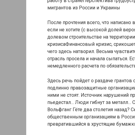
работу в странеПерспектива трудоуст
мигрантов из России и Украины
После прочтения всего, что написано 
если не хотите (с высокой долей веро
долевом строительстве на территории
кризисаФинансовый кризис, срикоше
чего здесь натворил. Весьма чувстви
отрасль просела и начала сыпаться. Е
немедленного расчета по обязательст
Здесь речь пойдет о раздаче грантов
подлинно правозащитные организации 
ними не стоят. Источник нарушений п
пьедестал… Люди гибнут за металл… Са
Вольфганг Гёте два столетия назад? Се
общественным организациям в России
превратившийся в хрустящие бумажки, 