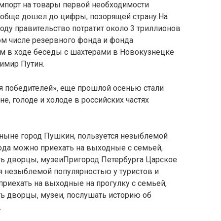
 Импорт на товары первой необходимости
 вообще дошел до цифры, позорящей страну.На
оду правительство потратит около 3 триллионов
ом числе резервного фонда и фонда
ом в ходе беседы с шахтерами в Новокузнецке
имир Путин.
я победителей», еще прошлой осенью стали
е, голоде и холоде в российских частях
 ныне город Пушкин, пользуется незыблемой
юда можно приехать на выходные с семьей,
ить дворцы, музеиПригород Петербурга Царское
ся незыблемой популярностью у туристов и
риехать на выходные на прогулку с семьей,
ть дворцы, музеи, послушать историю об
.