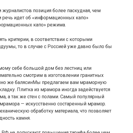
и журналистов позиция более паскудная, чем
и речь идет об «информационных капо»
формационных капо» режима.
ть критерии, в соответствии с которыми
дуумы, то в случае с Россией уже давно было бы
ому себе большой дом без лестниц или
имательно смотрим в изготовлении гранитных
ечно же балясинМы предлагаем вам мраморную
кладку. Плитка из мрамора иногда задействуется
ма, а так же стен с полами. Самый популярный
 мрамора — искусственно состаренный мрамор.
еханическую обработку материала, что позволяет
дность камня.
РФ не допускают повышения тарифа более чем