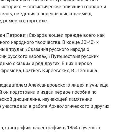
 историко — статистические описания городов и
ловарь, сведения о полезных ископаемых,
 ремеслах, торговле.
ан Петрович Сахаров вошел прежде всего как
ого народного творчества. В конце 30-40- х
ые труды: «Сказания русского народа о
ни русского народа», «Путешествия русских
дные сказки» и ряд других. В них широко
Афремова, братьев Киреевских, В. Лёвшина.
реподавателем Александровского лицея и училища
й он подготовил и издал первое пособие по
еской дисциплине, изучающей памятники
 участвовал в работе Археологического и других
, этнографии, палеографии в 1854 г. ученого