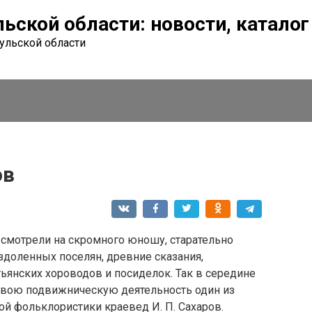
льской области: новости, катало
Тульской области
ов
 смотрели на скромного юношу, старательно
доленных поселян, древние сказания,
ьянских хороводов и посиделок. Так в середине
 свою подвижническую деятельность один из
й фольклористики краевед И. П. Сахаров.