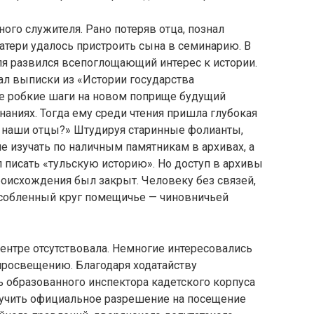
ого служителя. Рано потеряв отца, познал
атери удалось пристроить сына в семинарию. В
ля развился всепоглощающий интерес к истории.
лал выписки из «Истории государства
ые робкие шаги на новом поприще будущий
наниях. Тогда ему среди чтения пришла глубокая
и наши отцы?» Штудируя старинные фолианты,
е изучать по наличным памятникам в архивах, а
л писать «тульскую историю». Но доступ в архивы
оисхождения был закрыт. Человеку без связей,
особленный круг помещичье — чиновничьей
ентре отсутствовала. Немногие интересовались
 просвещению. Благодаря ходатайству
 образованного инспектора кадетского корпуса
олучить официальное разрешение на посещение