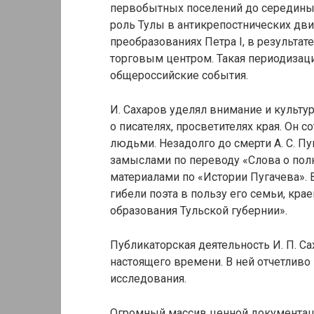
первобытных поселений до середины 2
роль Тулы в антикрепостнических дви
преобразованиях Петра I, в результа
торговым центром. Такая периодизац
общероссийские события.
И. Сахаров уделял внимание и культу
о писателях, просветителях края. Он
людьми. Незадолго до смерти А. С. 
замыслами по переводу «Слова о пол
материалами по «Истории Пугачева».
гибели поэта в пользу его семьи, кр
образования Тульской губернии».
Публикаторская деятельность И. П. Са
настоящего времени. В ней отчетлив
исследования.
Огромный массив ценной документаци