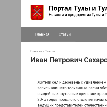
Перейти
Портал Тулы и Ту
к
контенту
Новости и предприятия Тулы и 
Главная
Статьи
Главная
»
Статьи
Иван Петрович Сахар
Жители сел и деревень с удивлением
записывавшего тоскливые песни обез
свадебные, шуточные припевки крест
20- х годов прошлого столетия начал
ведущих представителей отечественно