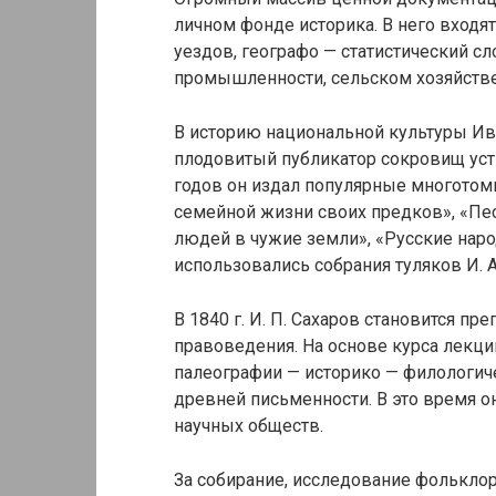
личном фонде историка. В него входят
уездов, географо — статистический с
промышленности, сельском хозяйстве,
В историю национальной культуры Ив
плодовитый публикатор сокровищ устн
годов он издал популярные многотомн
семейной жизни своих предков», «Пес
людей в чужие земли», «Русские наро
использовались собрания туляков И. 
В 1840 г. И. П. Сахаров становится п
правоведения. На основе курса лекци
палеографии — историко — филологич
древней письменности. В это время он
научных обществ.
За собирание, исследование фольклора