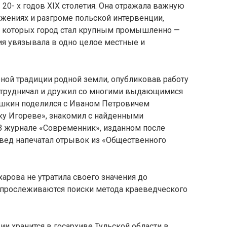
0- х годов XIX столетия. Она отражала важную
жениях и разгроме польской интервенции,
те которых город стал крупным промышленно —
ия увязывала в одно целое местные и
рной традиции родной земли, опубликовав работу
 сотрудничал и дружил со многими выдающимися
Пушкин поделился с Иваном Петровичем
ку Игореве», знакомил с найденными
 В журнале «Современник», изданном после
аевед напечатал отрывок из «Общественного
харова не утратила своего значения до
о прослеживаются поиски метода краеведческого
и хранится в госархиве Тульской области в