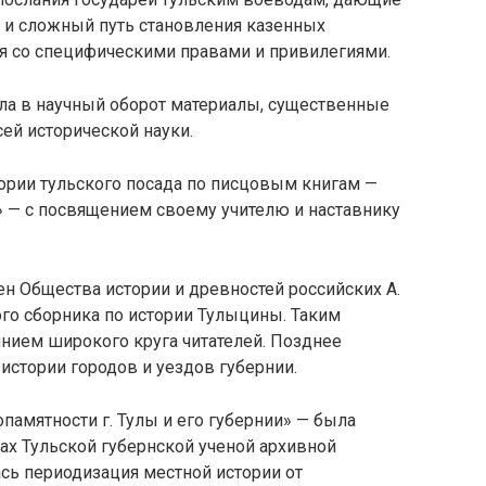
 и сложный путь становления казенных
я со специфическими правами и привилегиями.
а в научный оборот материалы, существенные
сей исторической науки.
тории тульского посада по писцовым книгам —
 — с посвящением своему учителю и наставнику
н Общества истории и древностей российских А.
го сборника по истории Тулыцины. Таким
янием широкого круга читателей. Позднее
 истории городов и уездов губернии.
памятности г. Тулы и его губернии» — была
дах Тульской губернской ученой архивной
сь периодизация местной истории от