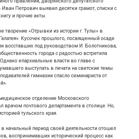
йного правлений, дворянского депутатского
ь Иван Петрович выявил десятки грамот, списки с
нигу и прочие акты.
е творение «Отрывки из истории г. Тулы» в
алатея». Кусочек прошлого, посвященный осаде
и восставших под руководством И. Болотникова,
 общественность города с радостью встретила
 Однако епархиальные власти во главе с
умавшего выступать в печати на светские темы.
подавателей гимназии спасло семинариста от
й».
а медицинское отделение Московского
ал врачом почтового департамента в столице. Но,
 историей тульского края.
же в начальный период своей деятельности отошел
фов, воспринимавших исторический процесс как