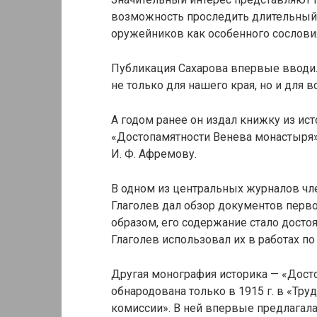
возможность проследить длительный
оружейников как особенного сослови
Публикация Сахарова впервые вводил
не только для нашего края, но и для в
А годом ранее он издал книжку из ис
«Достопамятности Венева монастыря»
И. Ф. Афремову.
В одном из центральных журналов чле
Глаголев дал обзор документов перво
образом, его содержание стало досто
Глаголев использовал их в работах по
Другая монография историка — «Досто
обнародована только в 1915 г. в «Тру
комиссии». В ней впервые предлагала