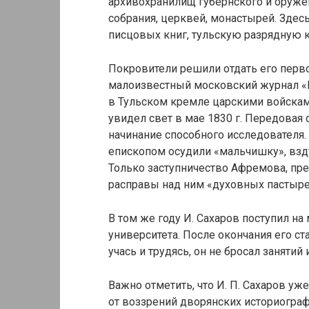
архивохранилищ губернского и оруже
собрания, церквей, монастырей. Здес
писцовых книг, тульскую разрядную к
Покровители решили отдать его перво
малоизвестный московский журнал «Г
в Тульском кремле царскими войскам
увидел свет в мае 1830 г. Передовая
начинание способного исследователя.
епископом осудили «мальчишку», взд
Только заступничество Афремова, пре
расправы над ним «духовных пастыре
В том же году И. Сахаров поступил н
университета. После окончания его ст
учась и трудясь, он не бросал занятий
Важно отметить, что И. П. Сахаров у
от воззрений дворянских историогра