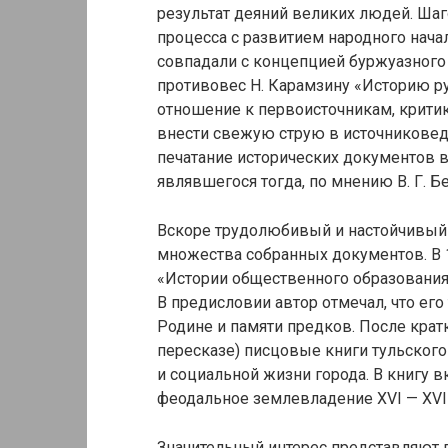
результат деяний великих людей. Шаг
процесса с развитием народного нача
совпадали с концепцией буржуазного 
противовес Н. Карамзину «Историю ру
отношение к первоисточникам, критик
внести свежую струю в источниковед
печатание исторических документов в
являвшегося тогда, по мнению В. Г. 
Вскоре трудолюбивый и настойчивый 
множества собранных документов. В 1
«Истории общественного образования Т
В предисловии автор отмечал, что е
Родине и памяти предков. После крат
пересказе) писцовые книги тульског
и социальной жизни города. В книгу 
феодальное землевладение XVI — XVII
Значительный интерес представляют 