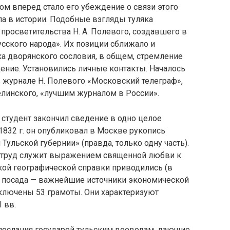
ом вперед стало его убеждение о связи этого
ла в истории. Подобные взгляды туляка
просветительства Н. А. Полевого, создавшего в
сского народа». Их позиции сближало и
а дворянского сословия, в общем, стремление
ение. Установились личные контакты. Началось
 журнале Н. Полевого «Московский телеграф»,
Белинского, «лучшим журналом в России».
студент закончил сведение в одно целое
832 г. он опубликовал в Москве рукопись
ульской губернии» (правда, только одну часть).
го труд служит выражением священной любви к
кой географической справки приводились (в
о посада — важнейшие источники экономической
включены 53 грамоты. Они характеризуют
 вв.
послания государей тульским воеводам, дающие